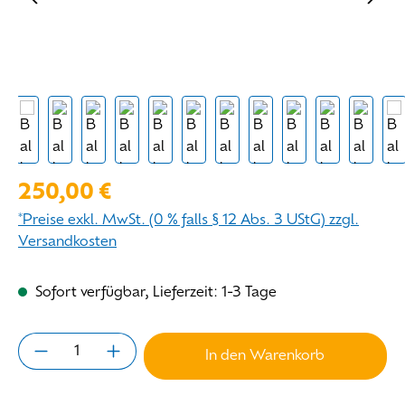
Regulärer Preis:
250,00 €
*Preise exkl. MwSt. (0 % falls § 12 Abs. 3 UStG) zzgl.
Versandkosten
Sofort verfügbar, Lieferzeit: 1-3 Tage
Produkt Anzahl: Gib den gewünschten Wert 
In den Warenkorb