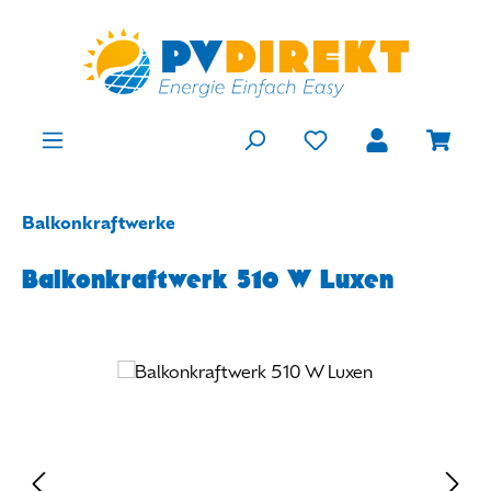
Zum Hauptinhalt springen
Du hast 0 Produkte
Ware
Balkonkraftwerke
Balkonkraftwerk 510 W Luxen
Bildergalerie überspringen