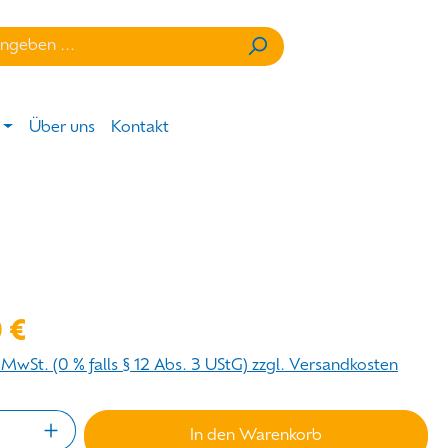
mtwert beträgt 0,00 €.
Über uns
Kontakt
eis:
 €
. MwSt. (0 % falls § 12 Abs. 3 UStG) zzgl. Versandkosten
Anzahl: Gib den gewünschten Wert ein od
In den Warenkorb