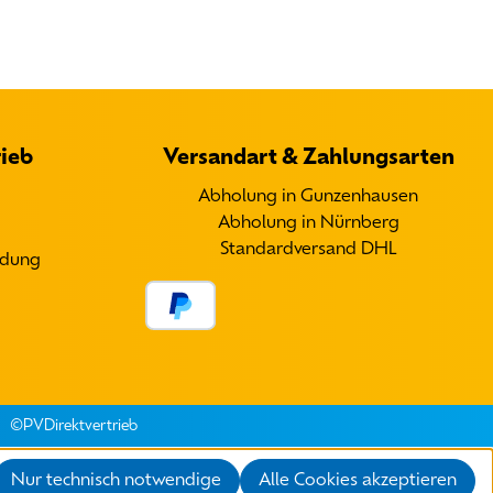
Erstellt mit
Erstellt mit
Eselt
Eselt
-
-
Template-Editor
Template-Editor
ieb
Versandart & Zahlungsarten
Abholung in Gunzenhausen
Abholung in Nürnberg
Standardversand DHL
ndung
©PVDirektvertrieb
Nur technisch notwendige
Alle Cookies akzeptieren