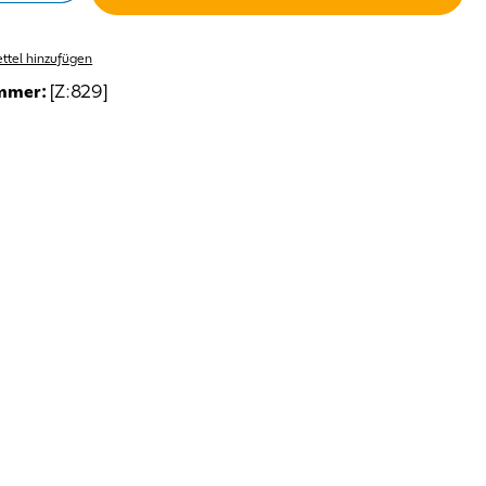
ttel hinzufügen
mmer:
[Z:829]