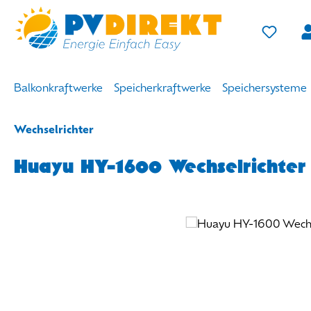
m Hauptinhalt springen
Zur Suche springen
Zur Hauptnavigation springen
Du has
Balkonkraftwerke
Speicherkraftwerke
Speichersysteme
Wechselrichter
Huayu HY-1600 Wechselrichter
Bildergalerie überspringen