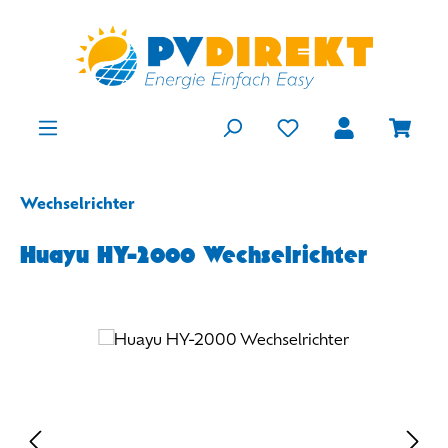
Zum Hauptinhalt springen
Du hast 0 Produkte
Ware
Wechselrichter
Huayu HY-2000 Wechselrichter
Bildergalerie überspringen