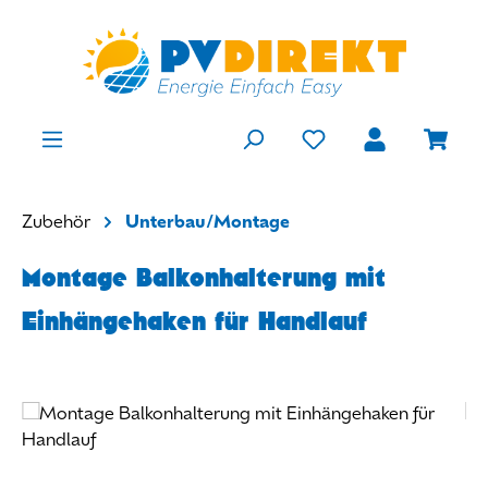
Zum Hauptinhalt springen
Du hast 0 Produkte
Ware
Zubehör
Unterbau/Montage
Montage Balkonhalterung mit
Einhängehaken für Handlauf
Bildergalerie überspringen