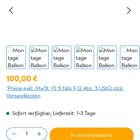
Regulärer Preis:
100,00 €
*Preise exkl. MwSt. (0 % falls § 12 Abs. 3 UStG) zzgl.
Versandkosten
Sofort verfügbar, Lieferzeit: 1-3 Tage
Produkt Anzahl: Gib den gewünschten Wert 
In den Warenkorb