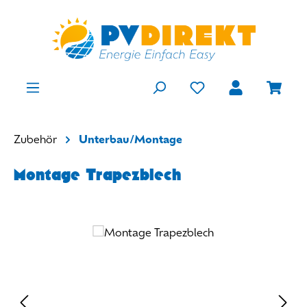
Zum Hauptinhalt springen
Du hast 0 Produkte
Ware
Zubehör
Unterbau/Montage
Montage Trapezblech
Bildergalerie überspringen