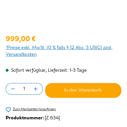
Regulärer Preis:
999,00 €
*Preise exkl. MwSt. (0 % falls § 12 Abs. 3 UStG) zzgl.
Versandkosten
Sofort verfügbar, Lieferzeit: 1-3 Tage
Produkt Anzahl: Gib den gewünschten Wert 
In den Warenkorb
Zum Merkzettel hinzufügen
Produktnummer:
[Z:634]